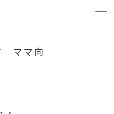
賀市 ママ向
ました。